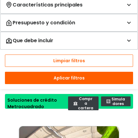
Limpiar filtros
Aplicar filtros
Compr
Simula
Soluciones de crédito
a
dores
Metrocuadrado
cartera