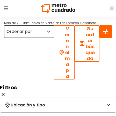
Más de 200 Inmuebles en Venta en Las Lomitas, Sabaneta
V
Gu
er
ard
e
ar
n
bús
el
que
m
da
a
p
a
Filtros