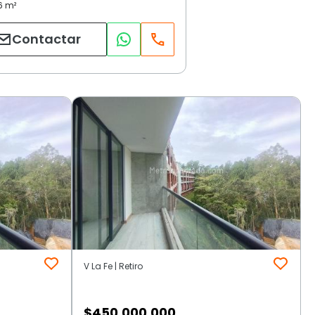
Contactar
V La Fe | Retiro
$
450.000.000