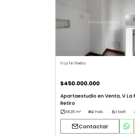
V La Fe | Retiro
$
450.000.000
Apartaestudio en Venta, V La 
Retiro
Contactar