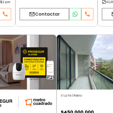
Contactar
V La Fe | Retiro
$
450.000.000