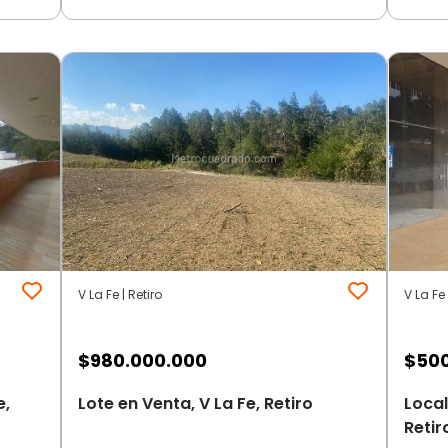
V La Fe | Retiro
V La Fe 
$
980.000.000
$
50
e,
Lote en Venta, V La Fe, Retiro
Local
Retir