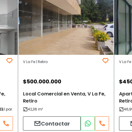
V La Fe | Retiro
V La Fe 
$
500.000.000
$
45
Fe,
Local Comercial en Venta, V La Fe,
Apart
Retiro
Retir
Contactar