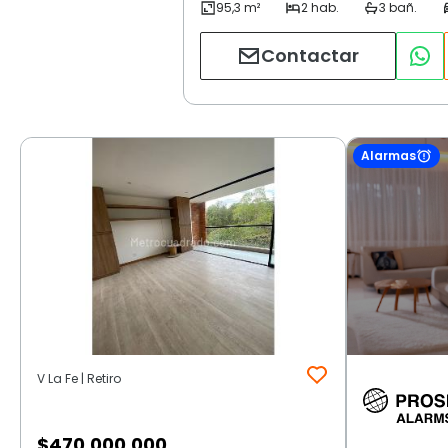
Contactar
Alarmas
V La Fe | Retiro
$
470.000.000