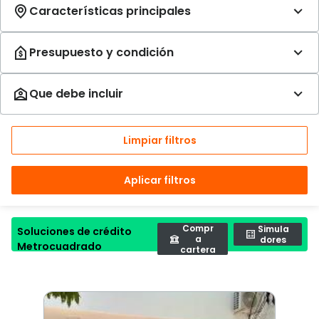
Limpiar filtros
Aplicar filtros
Compr
Simula
Soluciones de crédito
a
dores
Metrocuadrado
cartera