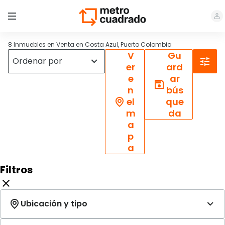
8 Inmuebles en Venta en Costa Azul, Puerto Colombia
V
Gu
er
ard
e
ar
n
bús
el
que
m
da
a
p
a
Filtros