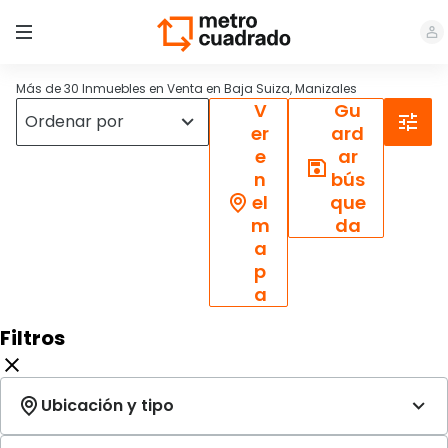
Más de 30 Inmuebles en Venta en Baja Suiza, Manizales
V
Gu
er
ard
e
ar
n
bús
el
que
m
da
a
p
a
Filtros