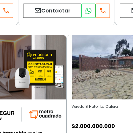
Contactar
Vereda El Hato | La Calera
$
2.000.000.000
u inmueble
con los