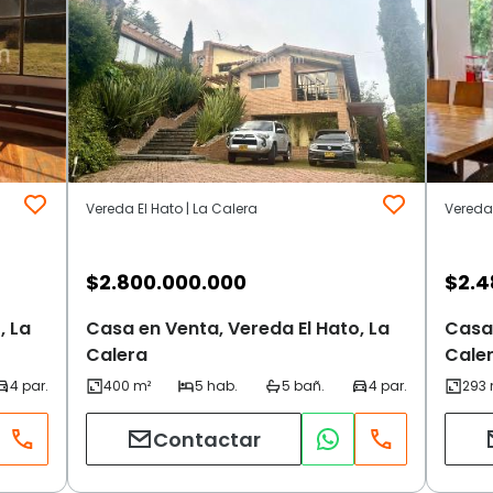
Vereda El Hato | La Calera
Vereda 
$
2.800.000.000
$
2.4
, La
Casa en Venta, Vereda El Hato, La
Casa 
Calera
Cale
Contactar