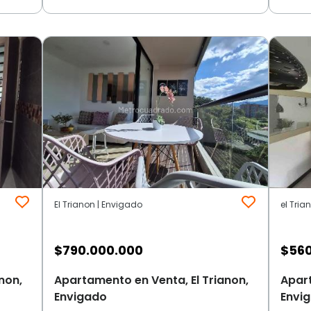
El Trianon | Envigado
el Tria
$
790.000.000
$
560
non,
Apartamento en Venta, El Trianon,
Apart
Envigado
Envi