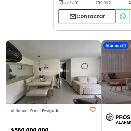
Contactar
Alarmas
el trianon | Otros | Envigado
$
560.000.000