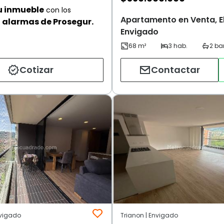
u inmueble
con los
Apartamento en Venta, El
alarmas de Prosegur.
Envigado
Cotizar
Contactar
nvigado
Trianon | Envigado