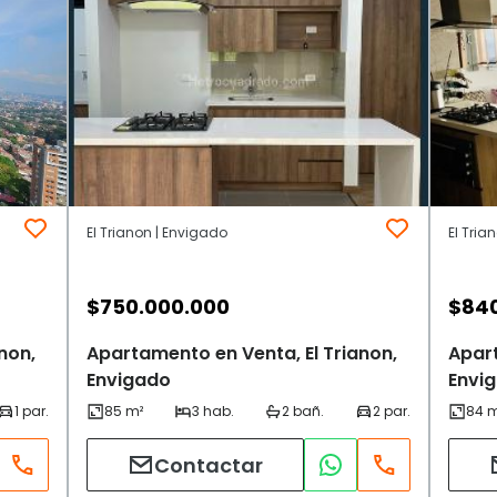
El Trianon | Envigado
El Tria
$
750.000.000
$
84
non,
Apartamento en Venta, El Trianon,
Apart
Envigado
Envi
Contactar