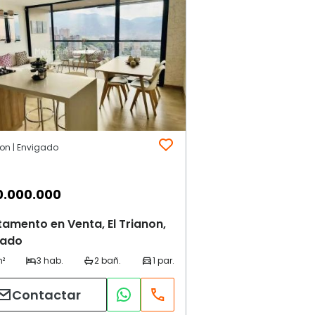
non | Envigado
0.000.000
amento en Venta, El Trianon,
gado
Contactar