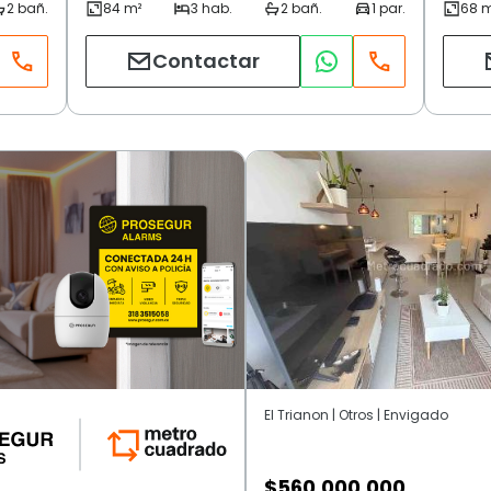
Contactar
El Trianon | Otros | Envigado
$
560.000.000