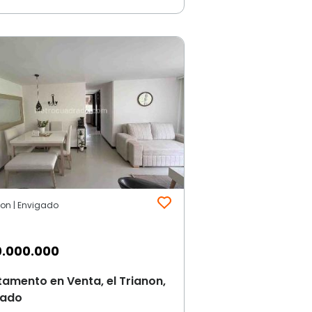
non | Envigado
.000.000
amento en Venta, el Trianon,
gado