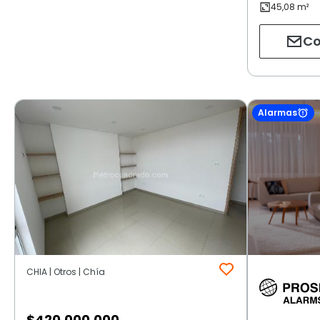
Co
Alarmas
CHIA | Otros | Chía
$
420.000.000