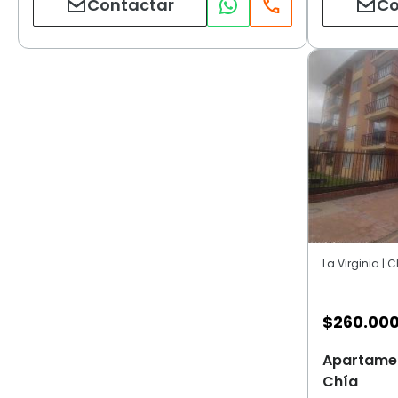
Contactar
Co
La Virginia | 
$
260.00
Apartament
Chía