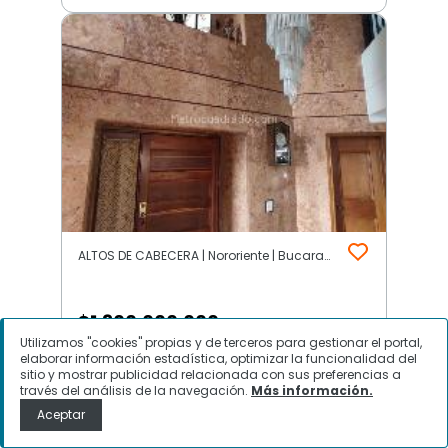
ALTOS DE CABECERA | Nororiente | Bucaramanga
$
1.300.000.000
Utilizamos "cookies" propias y de terceros para gestionar el portal,
elaborar información estadística, optimizar la funcionalidad del
Apartamento en Venta, ALTOS DE
sitio y mostrar publicidad relacionada con sus preferencias a
CABECERA, Bucaramanga
través del análisis de la navegación.
Más información.
Aceptar