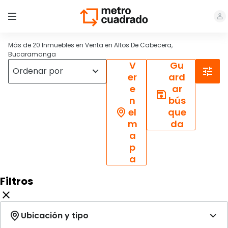
Más de 20 Inmuebles en Venta en Altos De Cabecera,
Bucaramanga
V
Gu
er
ard
e
ar
n
bús
el
que
m
da
a
p
a
Filtros