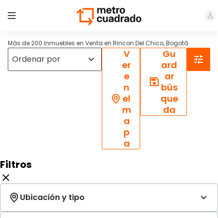
Más de 200 Inmuebles en Venta en Rincon Del Chico, Bogotá
V
Gu
er
ard
e
ar
n
bús
el
que
m
da
a
p
a
Filtros