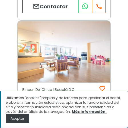
Contactar
Rincon Del Chico | Bogotá D.C.
Utilizamos "cookies" propias y de terceros para gestionar el portal,
elaborar información estadística, optimizar la funcionalidad del
sitio y mostrar publicidad relacionada con sus preferencias a
$
1.300.000.000
través del análisis de la navegación.
Más información.
Aceptar
Apartamento en Venta, Rincon Del
Chico, Bogotá D.C.