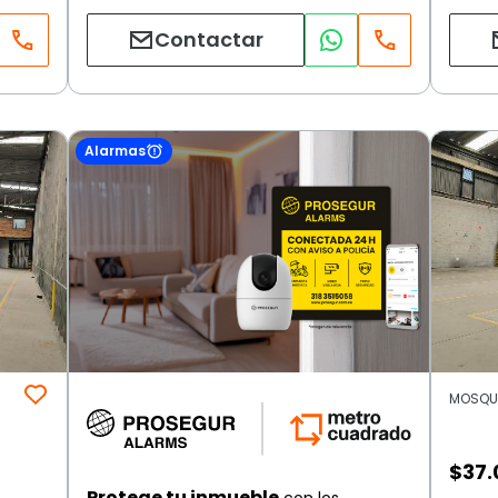
Contactar
Alarmas
MOSQUE
$
37.
Protege tu inmueble
con los