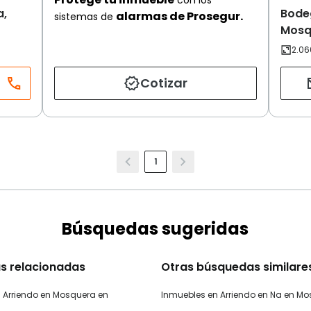
a,
Bode
alarmas de Prosegur.
sistemas de
Mosq
Cotizar
1