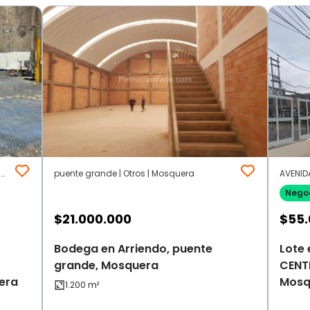
Parque Empresarial de Occidente Mosquera Cundinama | Otros | Mosquera
puente grande | Otros | Mosquera
Nego
$
21.000.000
$
55.
Bodega en Arriendo, puente
Lote 
grande, Mosquera
CENT
era
Mosq