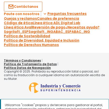
Utilizamos "cookies" propias y de terceros para gestionar el portal,
elaborar información estadística, optimizar la funcionalidad del