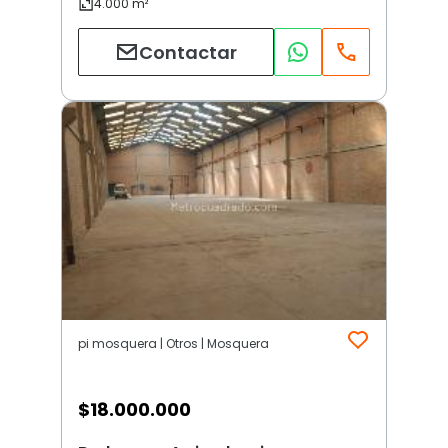
Contactar
pi mosquera | Otros | Mosquera
$
18.000.000