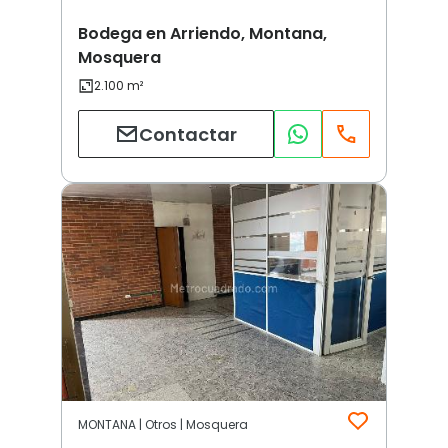
Bodega en Arriendo, Montana,
Mosquera
Contactar
MONTANA | Otros | Mosquera