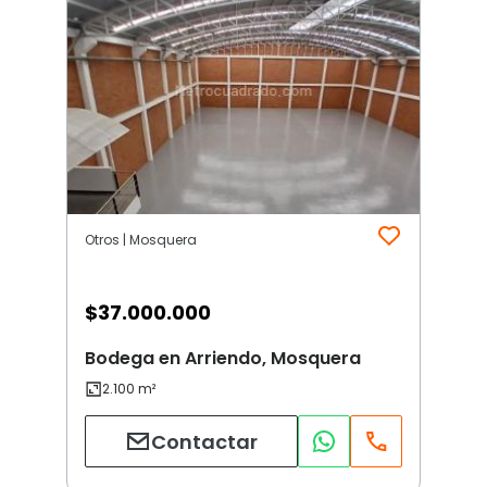
Otros | Mosquera
$
37.000.000
Bodega en Arriendo, Mosquera
Contactar