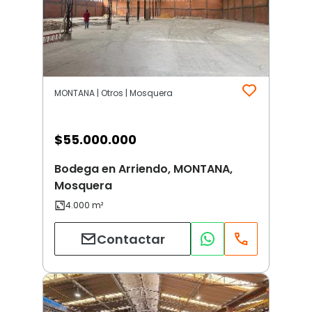
MONTANA | Otros | Mosquera
$
55.000.000
Bodega en Arriendo, MONTANA,
Mosquera
Contactar