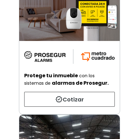
Protege tu inmueble
con los
alarmas de Prosegur.
sistemas de
Cotizar