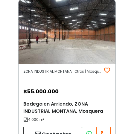
ZONA INDUSTRIAL MONTANA | Otros | Mosquera
$
55.000.000
Bodega en Arriendo, ZONA
INDUSTRIAL MONTANA, Mosquera