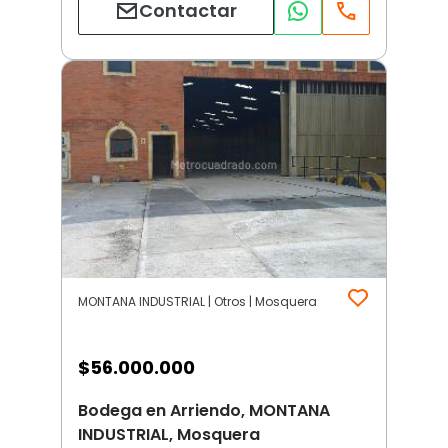
Contactar
MONTANA INDUSTRIAL | Otros | Mosquera
$
56.000.000
Bodega en Arriendo, MONTANA
INDUSTRIAL, Mosquera