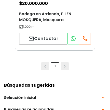
$
20.000.000
Bodega en Arriendo, P I EN
MOSQUERA, Mosquera
Contactar
1