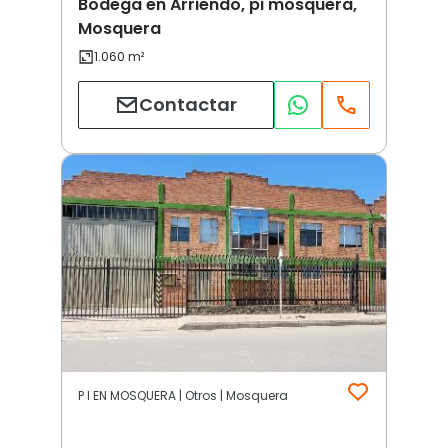
Bodega en Arriendo, pi mosquera,
Mosquera
Contactar
P I EN MOSQUERA | Otros | Mosquera