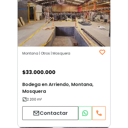
Montana | Otros | Mosquera
$
33.000.000
Bodega en Arriendo, Montana,
Mosquera
Contactar