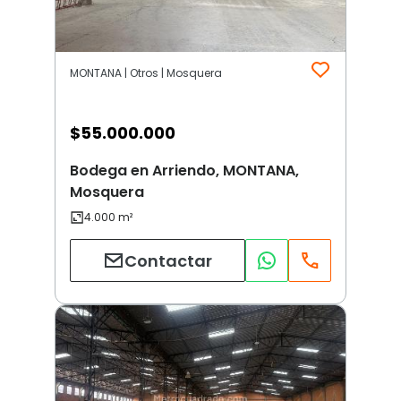
MONTANA | Otros | Mosquera
$
55.000.000
Bodega en Arriendo, MONTANA,
Mosquera
Contactar