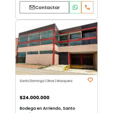
Contactar
Santo Domingo | Otros | Mosquera
$
24.000.000
Bodega en Arriendo, Santo