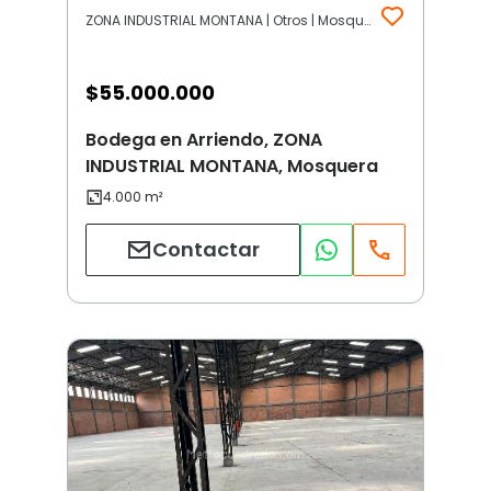
ZONA INDUSTRIAL MONTANA | Otros | Mosquera
$
55.000.000
Bodega en Arriendo, ZONA
INDUSTRIAL MONTANA, Mosquera
Contactar