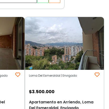
igado
Loma Del Esmeraldal | Envigado
$
3.500.000
Del
Apartamento en Arriendo, Loma
Del Esmeraldal, Envigado