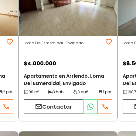
Loma Del Esmeraldal | Envigado
Loma D
$
4.000.000
$
8.5
ma
Apartamento en Arriendo, Loma
Apar
Del Esmeraldal, Envigado
Del E
Contactar