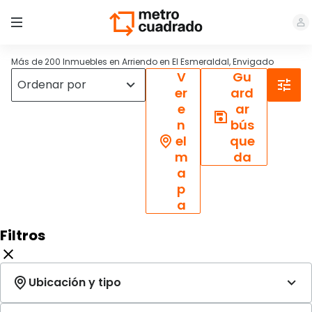
Más de 200 Inmuebles en Arriendo en El Esmeraldal, Envigado
V
Gu
er
ard
e
ar
n
bús
el
que
m
da
a
p
a
Filtros