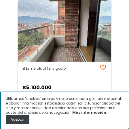
El Esmeraldal | Envigado
$
5.100.000
Utilizamos "cookies" propias y de terceros para gestionar el portal,
Apartamento en Arriendo, El
elaborar información estadística, optimizar la funcionalidad del
Esmeraldal, Envigado
sitio y mostrar publicidad relacionada con sus preferencias a
través del análisis de la navegación.
Más información.
Aceptar
Contactar