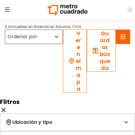
8 Inmuebles en Arriendo en Asturias, Chía
V
Gu
er
ard
e
ar
n
bús
el
que
m
da
a
p
a
Filtros