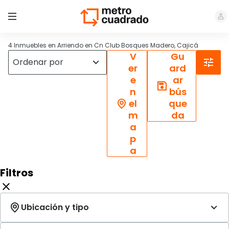
4 Inmuebles en Arriendo en Cn Club Bosques Madero, Cajicá
V
Gu
er
ard
e
ar
n
bús
el
que
m
da
a
p
a
Filtros