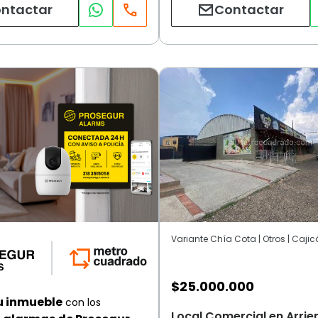
ntactar
Contactar
Variante Chía Cota | Otros | Cajic
$
25.000.000
u inmueble
con los
Local Comercial en Arrie