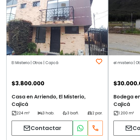
El Misterio | Otros | Cajicá
el misterio | O
$
3.800.000
$
30.000
Casa en Arriendo, El Misterio,
Bodega en 
Cajicá
Cajicá
Contactar
Co