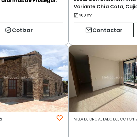
alarmas de Prosegur.
Variante Chía Cota, Caji
Cotizar
Contactar
á