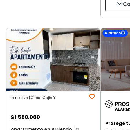
Co
Alarmas
la reserva | Otros | Cajicá
$
1.550.000
Protege t
Apartamento en Arriendo, la