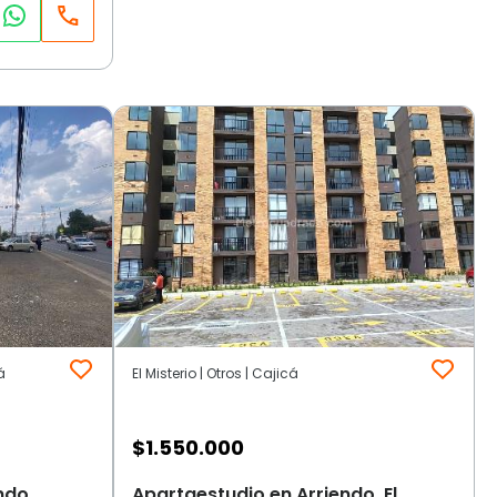
á
El Misterio | Otros | Cajicá
$
1.550.000
ndo,
Apartaestudio en Arriendo, El