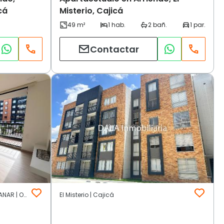
cá
Misterio, Cajicá
Contactar
MILLA DE ORO AL LADO DEL CC FONTANAR | Otros | Cajicá
El Misterio | Cajicá