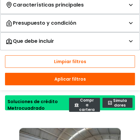
Limpiar filtros
Aplicar filtros
Compr
Simula
Soluciones de crédito
a
dores
Metrocuadrado
cartera