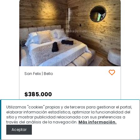
San Felix | Bello
$
385.000
Apartaestudio en Arriendo, San
Utilizamos "cookies" propias y de terceros para gestionar el portal,
elaborar información estadística, optimizar la funcionalidad del
Felix, Bello
sitio y mostrar publicidad relacionada con sus preferencias a
través del análisis de la navegación.
Más información.
Aceptar
Contactar