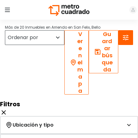
Más de 20 Inmuebles en Arriendo en San Felix, Bello
V
Gu
er
ard
e
ar
n
bús
el
que
m
da
a
p
a
Filtros