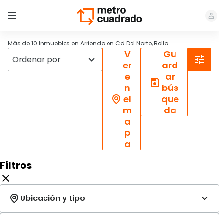
Más de 10 Inmuebles en Arriendo en Cd Del Norte, Bello
V
Gu
er
ard
e
ar
n
bús
el
que
m
da
a
p
a
Filtros