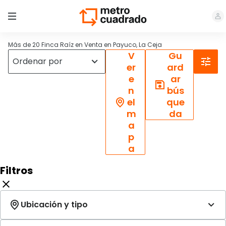
Más de 20 Finca Raíz en Venta en Payuco, La Ceja
V
Gu
er
ard
e
ar
n
bús
el
que
m
da
a
p
a
Filtros