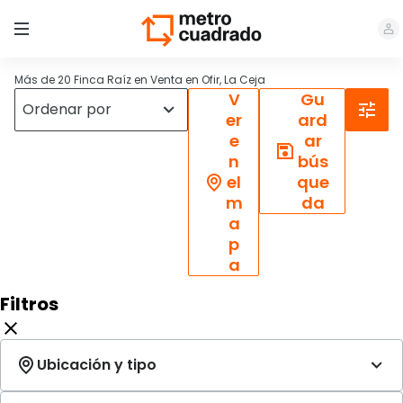
Más de 20 Finca Raíz en Venta en Ofir, La Ceja
V
Gu
er
ard
e
ar
n
bús
el
que
m
da
a
p
a
Filtros