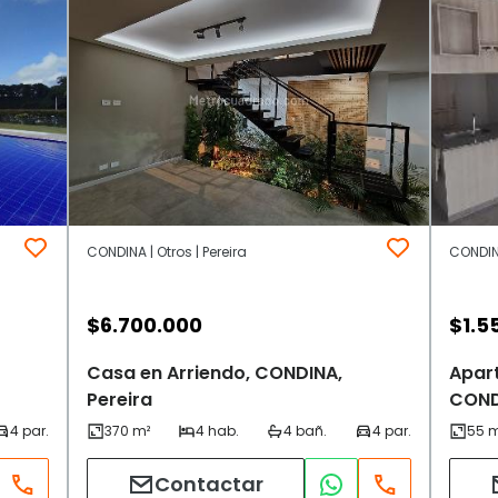
CONDINA | Otros | Pereira
CONDINA
$
6.700.000
$
1.5
Casa en Arriendo, CONDINA,
Apar
Pereira
COND
Contactar