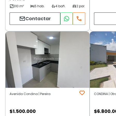
Contactar
Avenida Condina | Pereira
CONDINA | Otro
$
1.500.000
$
6.800.0