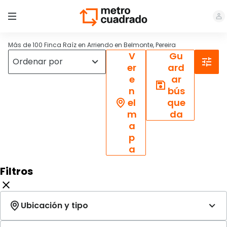
Más de 100 Finca Raíz en Arriendo en Belmonte, Pereira
V
Gu
er
ard
e
ar
n
bús
el
que
m
da
a
p
a
Filtros