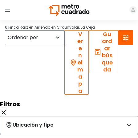
6 Finca Raíz en Arriendo en Circunvalar, La Ceja
V
Gu
er
ard
e
ar
n
bús
el
que
m
da
a
p
a
Filtros