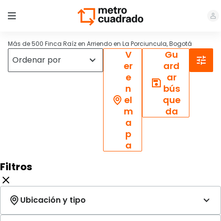
Más de 500 Finca Raíz en Arriendo en La Porciuncula, Bogotá
V
Gu
er
ard
e
ar
n
bús
el
que
m
da
a
p
a
Filtros