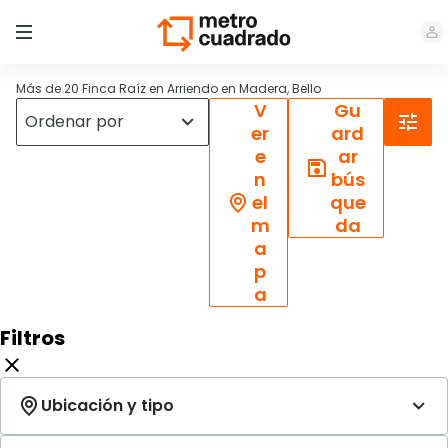
Más de 20 Finca Raíz en Arriendo en Madera, Bello
V
Gu
er
ard
e
ar
n
bús
el
que
m
da
a
p
a
Filtros