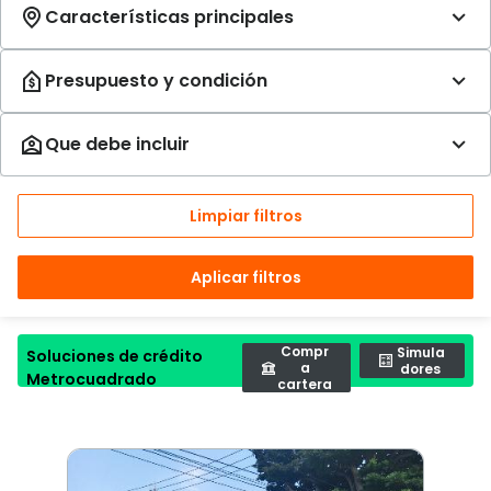
Limpiar filtros
Aplicar filtros
Compr
Simula
Soluciones de crédito
a
dores
Metrocuadrado
cartera