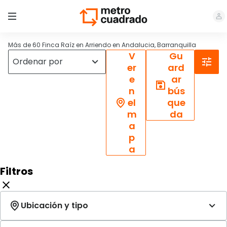
Más de 60 Finca Raíz en Arriendo en Andalucia, Barranquilla
V
Gu
er
ard
e
ar
n
bús
el
que
m
da
a
p
a
Filtros