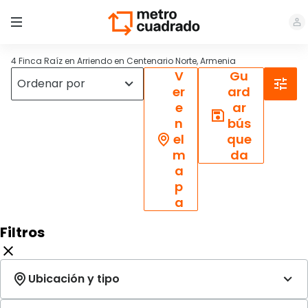
4 Finca Raíz en Arriendo en Centenario Norte, Armenia
V
Gu
er
ard
e
ar
n
bús
el
que
m
da
a
p
a
Filtros