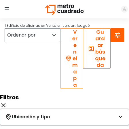
1 Edificio de oficinas en Venta en Jordan, Ibagué
V
Gu
er
ard
e
ar
n
bús
el
que
m
da
a
p
a
Filtros