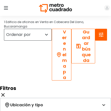
1 Edificio de oficinas en Venta en Cabecera Del Llano,
Bucaramanga
V
Gu
er
ard
e
ar
n
bús
el
que
m
da
a
p
a
Filtros