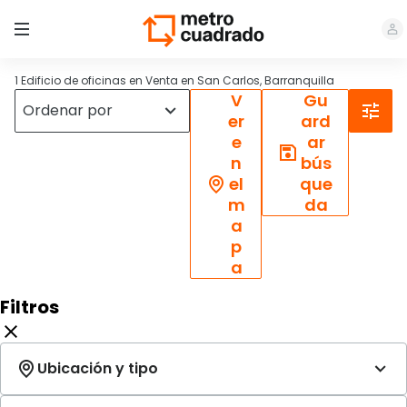
1 Edificio de oficinas en Venta en San Carlos, Barranquilla
V
Gu
er
ard
e
ar
n
bús
el
que
m
da
a
p
a
Filtros