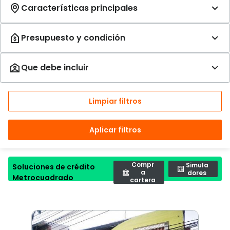
Limpiar filtros
Aplicar filtros
Compr
Simula
Soluciones de crédito
a
dores
Metrocuadrado
cartera