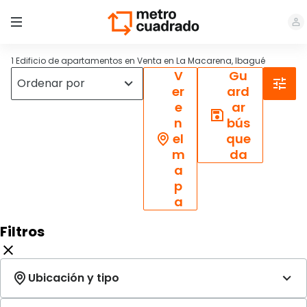
1 Edificio de apartamentos en Venta en La Macarena, Ibagué
V
Gu
er
ard
e
ar
n
bús
el
que
m
da
a
p
a
Filtros