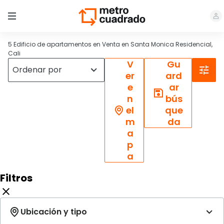
5 Edificio de apartamentos en Venta en Santa Monica Residencial,
Cali
V
Gu
er
ard
e
ar
n
bús
el
que
m
da
a
p
a
Filtros