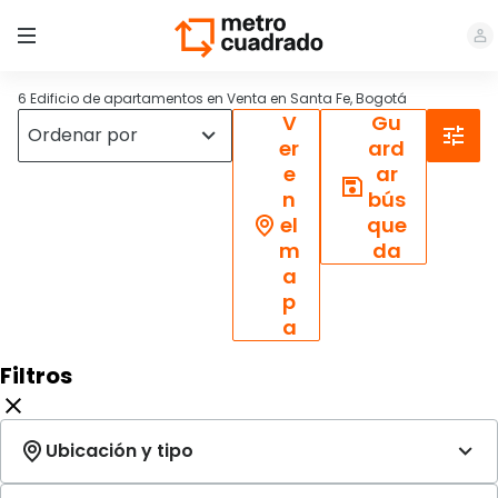
6 Edificio de apartamentos en Venta en Santa Fe, Bogotá
V
Gu
er
ard
e
ar
n
bús
el
que
m
da
a
p
a
Filtros