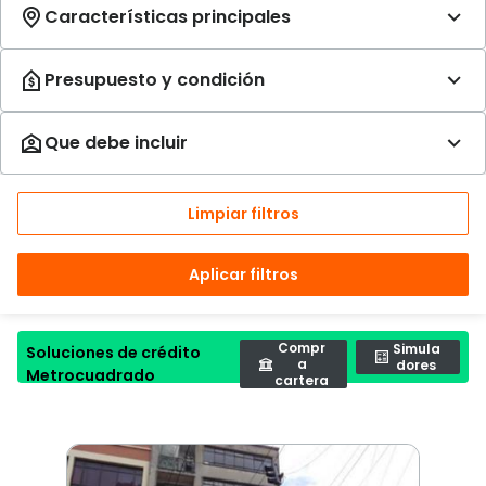
Limpiar filtros
Aplicar filtros
Compr
Simula
Soluciones de crédito
a
dores
Metrocuadrado
cartera