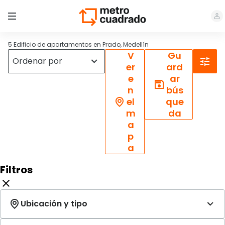
5 Edificio de apartamentos en Prado, Medellín
V
Gu
er
ard
e
ar
n
bús
el
que
m
da
a
p
a
Filtros