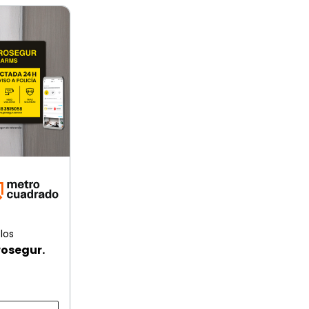
los
rosegur.