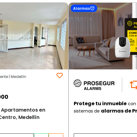
Alarmas
iente | Medellín
000
Protege tu inmueble
con 
de Apartamentos en
alarmas de P
sistemas de
Centro, Medellín