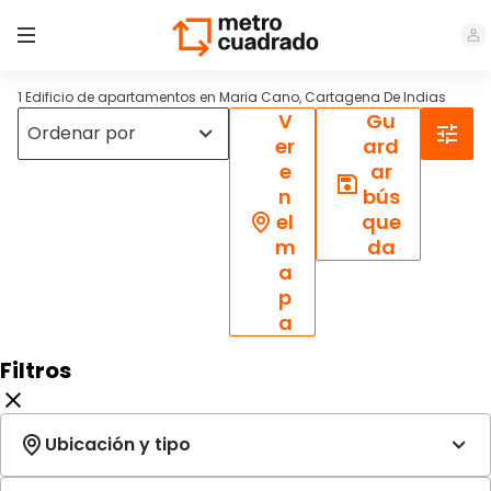
1 Edificio de apartamentos en Maria Cano, Cartagena De Indias
V
Gu
er
ard
e
ar
n
bús
el
que
m
da
a
p
a
Filtros