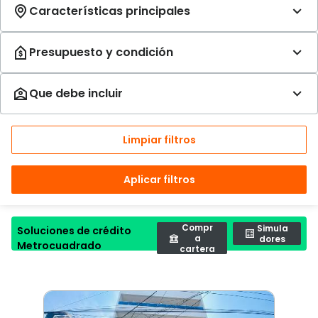
Limpiar filtros
Aplicar filtros
Compr
Simula
Soluciones de crédito
a
dores
Metrocuadrado
cartera