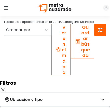
1 Edificio de apartamentos en Br Junin, Cartagena De Indias
V
Gu
er
ard
e
ar
n
bús
el
que
m
da
a
p
a
Filtros