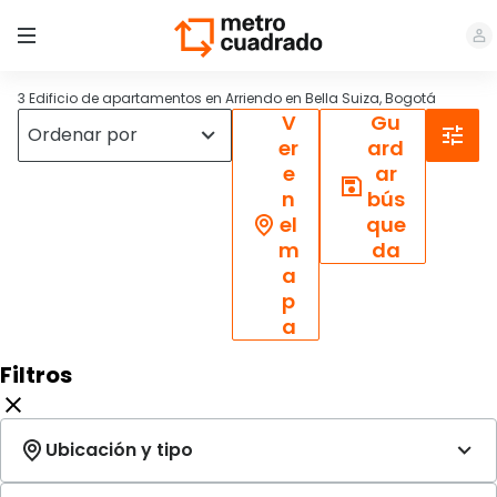
3 Edificio de apartamentos en Arriendo en Bella Suiza, Bogotá
V
Gu
er
ard
e
ar
n
bús
el
que
m
da
a
p
a
Filtros