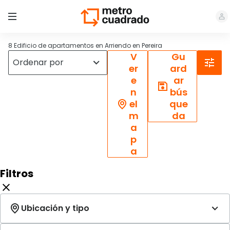
8 Edificio de apartamentos en Arriendo en Pereira
V
Gu
er
ard
e
ar
n
bús
el
que
m
da
a
p
a
Filtros