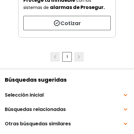
Protege tu inmueble
con los
alarmas de Prosegur.
sistemas de
Cotizar
1