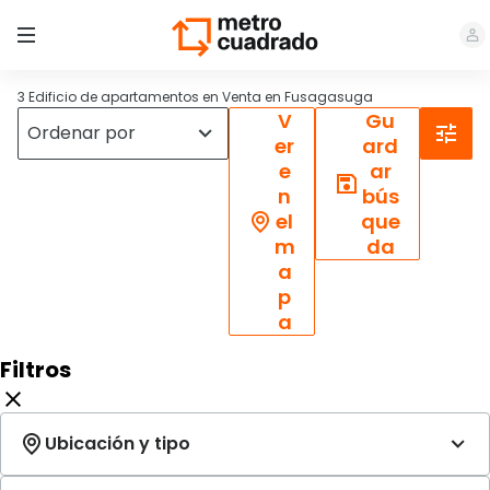
3 Edificio de apartamentos en Venta en Fusagasuga
V
Gu
er
ard
e
ar
n
bús
el
que
m
da
a
p
a
Filtros