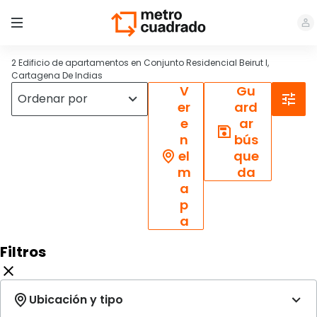
2 Edificio de apartamentos en Conjunto Residencial Beirut I,
Cartagena De Indias
V
Gu
er
ard
e
ar
n
bús
el
que
m
da
a
p
a
Filtros