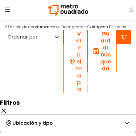
2 Edificio de apartamentos en Bocagrande, Cartagena De Indias
V
Gu
er
ard
e
ar
n
bús
el
que
m
da
a
p
a
Filtros