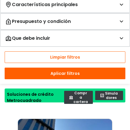
Limpiar filtros
Aplicar filtros
Compr
Simula
Soluciones de crédito
a
dores
Metrocuadrado
cartera