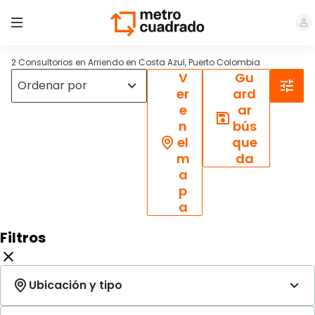
2 Consultorios en Arriendo en Costa Azul, Puerto Colombia
V
Gu
er
ard
e
ar
n
bús
el
que
m
da
a
p
a
Filtros