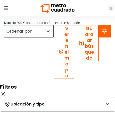
Más de 200 Consultorios en Arriendo en Medellín
V
Gu
er
ard
e
ar
n
bús
el
que
m
da
a
p
a
Filtros