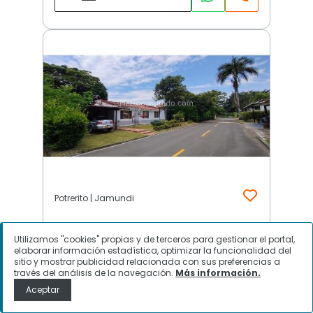
Potrerito | Jamundi
Utilizamos "cookies" propias y de terceros para gestionar el portal,
$
650.000.000
elaborar información estadística, optimizar la funcionalidad del
sitio y mostrar publicidad relacionada con sus preferencias a
Casa en Venta, Potrerito, Jamundi
través del análisis de la navegación.
Más información.
Aceptar