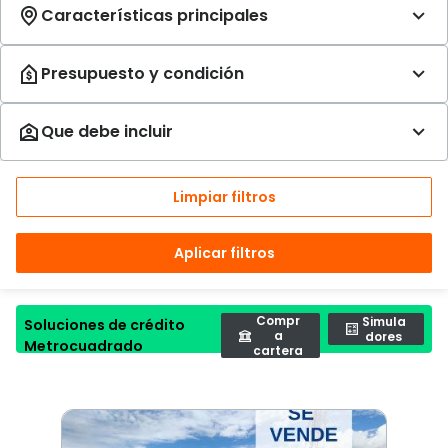
Limpiar filtros
Aplicar filtros
Compr
Simula
Soluciones de crédito
a
dores
Metrocuadrado
cartera