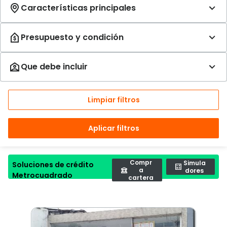
Limpiar filtros
Aplicar filtros
Compr
Simula
Soluciones de crédito
a
dores
Metrocuadrado
cartera