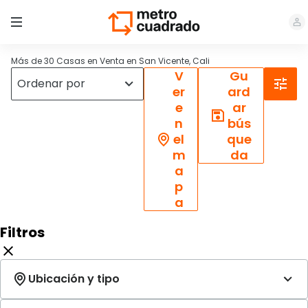
Más de 30 Casas en Venta en San Vicente, Cali
V
Gu
er
ard
e
ar
n
bús
el
que
m
da
a
p
a
Filtros