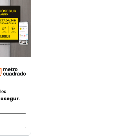
los
rosegur.