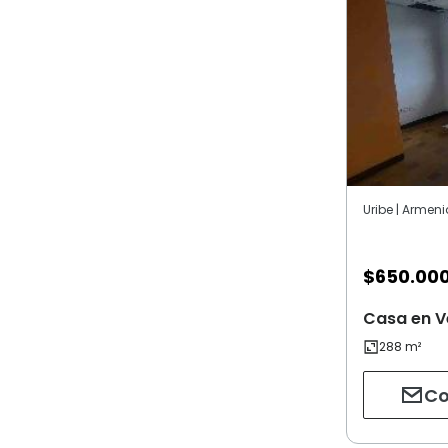
Uribe | Armeni
$
650.00
Casa en V
Co