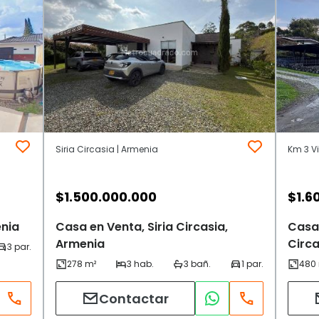
Siria Circasia | Armenia
Km 3 V
$
1.500.000.000
$
1.6
enia
Casa en Venta, Siria Circasia,
Casa
Armenia
Circa
Contactar