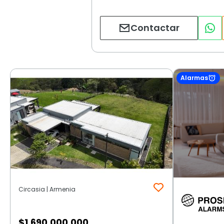
Contactar
Alarmas
Circasia | Armenia
$
1.690.000.000