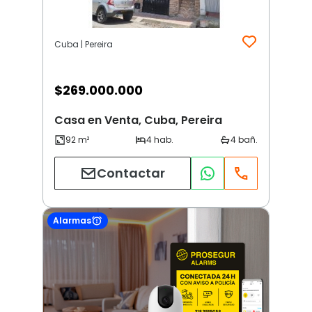
Cuba | Pereira
$
269.000.000
Casa en Venta, Cuba, Pereira
Contactar
Alarmas