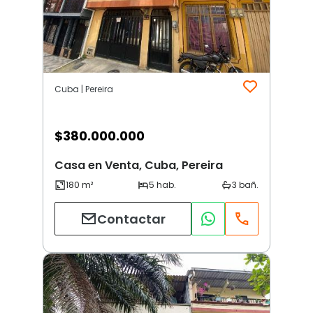
Cuba | Pereira
$
380.000.000
Casa en Venta, Cuba, Pereira
Contactar