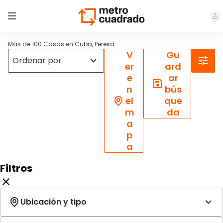
Más de 100 Casas en Cuba, Pereira
V
Gu
er
ard
e
ar
n
bús
el
que
m
da
a
p
a
Filtros