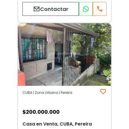
Contactar
CUBA | Zona Urbana | Pereira
$
200.000.000
Casa en Venta, CUBA, Pereira