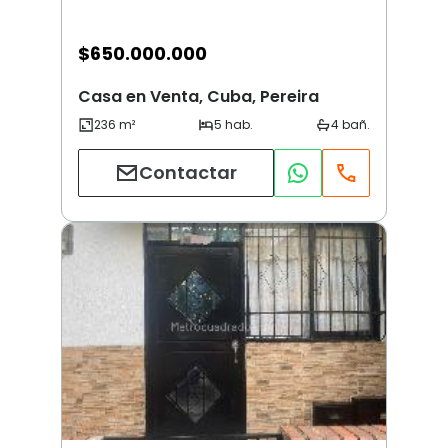
$
650.000.000
Casa en Venta, Cuba, Pereira
Contactar