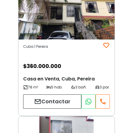
Cuba | Pereira
$
360.000.000
Casa en Venta, Cuba, Pereira
Contactar