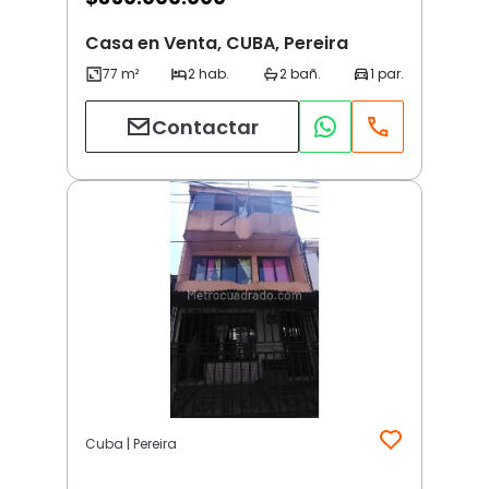
Casa en Venta, CUBA, Pereira
Contactar
Cuba | Pereira