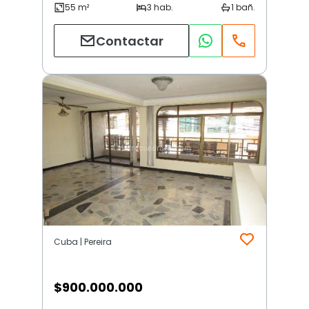
Contactar
Cuba | Pereira
$
900.000.000