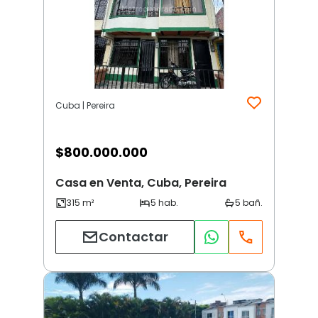
Cuba | Pereira
$
800.000.000
Casa en Venta, Cuba, Pereira
Contactar