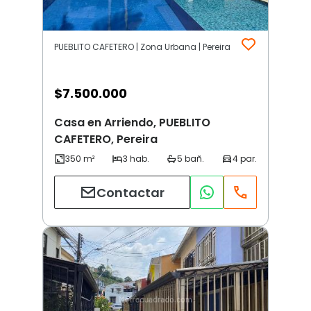
PUEBLITO CAFETERO | Zona Urbana | Pereira
$
7.500.000
Casa en Arriendo, PUEBLITO
CAFETERO, Pereira
Contactar